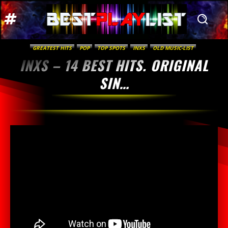
GREATEST HITS
POP
TOP SPOTS
INXS
OLD MUSIC-LIST
INXS – 14 BEST HITS. ORIGINAL
SIN…