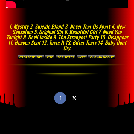
1. Mystify 2. Suicide Blond 3. Never Tear Us Apart 4. New
Sensation 5. Original Sin 6. Beautiful Girl 7. Need You
Tonight 8. Devil Inside 9. The Strangest Party 10. Disappear
11. Heaven Sent 12. Taste It 13. Bitter Tears 14. Baby Dont
Cry.
GREATEST HITS
POP
TOP SPOTS
INXS
OLD MUSIC-LIST