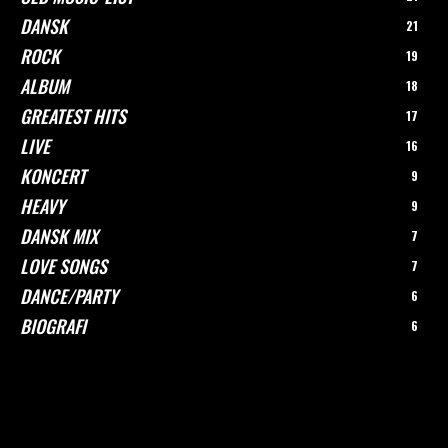
DANSK
21
ROCK
19
ALBUM
18
GREATEST HITS
17
LIVE
16
KONCERT
9
HEAVY
9
DANSK MIX
7
LOVE SONGS
7
DANCE/PARTY
6
BIOGRAFI
6