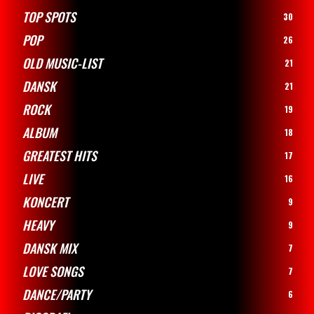
TOP SPOTS
30
POP
26
OLD MUSIC-LIST
21
DANSK
21
ROCK
19
ALBUM
18
GREATEST HITS
17
LIVE
16
KONCERT
9
HEAVY
9
DANSK MIX
7
LOVE SONGS
7
DANCE/PARTY
6