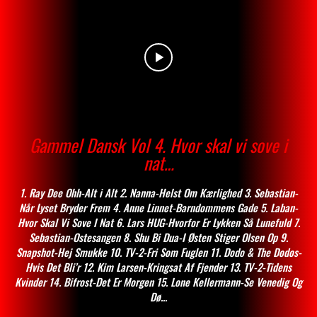
Gammel Dansk Vol 4. Hvor skal vi sove i
nat…
1. Ray Dee Ohh-Alt i Alt 2. Nanna-Helst Om Kærlighed 3. Sebastian-
Når Lyset Bryder Frem 4. Anne Linnet-Barndommens Gade 5. Laban-
Hvor Skal Vi Sove I Nat 6. Lars HUG-Hvorfor Er Lykken Så Lunefuld 7.
Sebastian-Ostesangen 8. Shu Bi Dua-I Østen Stiger Olsen Op 9.
Snapshot-Hej Smukke 10. TV-2-Fri Som Fuglen 11. Dodo & The Dodos-
Hvis Det Bli’r 12. Kim Larsen-Kringsat Af Fjender 13. TV-2-Tidens
Kvinder 14. Bifrost-Det Er Morgen 15. Lone Kellermann-Se Venedig Og
Dø...