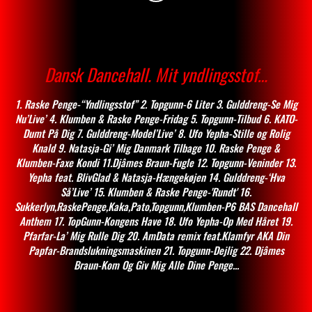
Dansk Dancehall. Mit yndlingsstof…
1. Raske Penge-“Yndlingsstof” 2. Topgunn-6 Liter 3. Gulddreng-Se Mig
Nu’Live’ 4. Klumben & Raske Penge-Fridag 5. Topgunn-Tilbud 6. KATO-
Dumt På Dig 7. Gulddreng-Model’Live’ 8. Ufo Yepha-Stille og Rolig
Knald 9. Natasja-Gi’ Mig Danmark Tilbage 10. Raske Penge &
Klumben-Faxe Kondi 11.Djâmes Braun-Fugle 12. Topgunn-Veninder 13.
Yepha feat. BlivGlad & Natasja-Hængekøjen 14. Gulddreng-‘Hva
Så’Live’ 15. Klumben & Raske Penge-'Rundt' 16.
Sukkerlyn,RaskePenge,Kaka,Pato,Topgunn,Klumben-P6 BAS Dancehall
Anthem 17. TopGunn-Kongens Have 18. Ufo Yepha-Op Med Håret 19.
Pfarfar-La’ Mig Rulle Dig 20. AmData remix feat.Klamfyr AKA Din
Papfar-Brandslukningsmaskinen 21. Topgunn-Dejlig 22. Djâmes
Braun-Kom Og Giv Mig Alle Dine Penge...