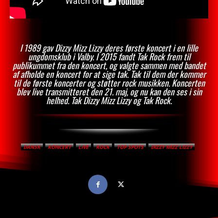
I 1989 gav Dizzy Mizz Lizzy deres første koncert i en lille
ungdomsklub i Valby. I 2015 fandt Tak Rock frem til
publikummet fra den koncert, og valgte sammen med bandet
af afholde en koncert for at sige tak. Tak til dem der kommer
til de første koncerter og støtter rock musikken. Koncerten
blev live transmitteret den 21. maj, og nu kan den ses i sin
helhed. Tak Dizzy Mizz Lizzy og Tak Rock.
DANSK
KONCERT
LIVE
ROCK
TOP SPOTS
DIZZY MIZZ LIZZY