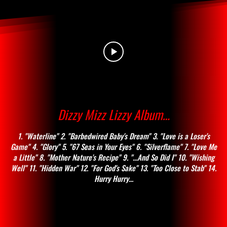
Dizzy Mizz Lizzy Album…
1. "Waterline" 2. "Barbedwired Baby's Dream" 3. "Love is a Loser's
Game" 4. "Glory" 5. "67 Seas in Your Eyes" 6. "Silverflame" 7. "Love Me
a Little" 8. "Mother Nature's Recipe" 9. "...And So Did I" 10. "Wishing
Well" 11. "Hidden War" 12. "For God's Sake" 13. "Too Close to Stab" 14.
Hurry Hurry...